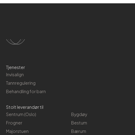
Tjenester
Invisalign
Tannregulering
Behandling for barn
Stolt leverandør til
Sentrum (Oslo)
Bygdøy
Frogner
Bestum
Majorstuen
Bærum