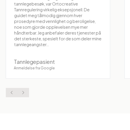
tannlegebesøk, var Ortocreative
Tannregulering virkelig eksepsjonell. De
guidet meg tålmodig gjennom hver
prosedyre med vennlighet og beroligelse,
noe som gjorde opplevelsen mye mer
håndterbar. Jeg anbefaler deres tjenester på
det sterkeste, spesielt for de som deler mine
tannlegeangster...
Tannlegepasient
Anmeldelse fra Google