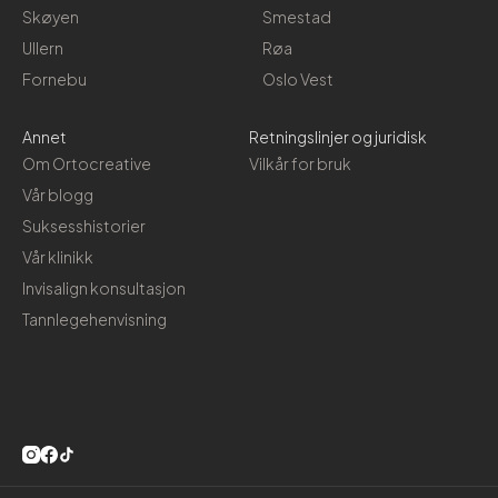
Skøyen
Smestad
Ullern
Røa
Fornebu
Oslo Vest
Annet
Retningslinjer og juridisk
Om Ortocreative
Vilkår for bruk
Vår blogg
Suksesshistorier
Vår klinikk
Invisalign konsultasjon
Tannlegehenvisning