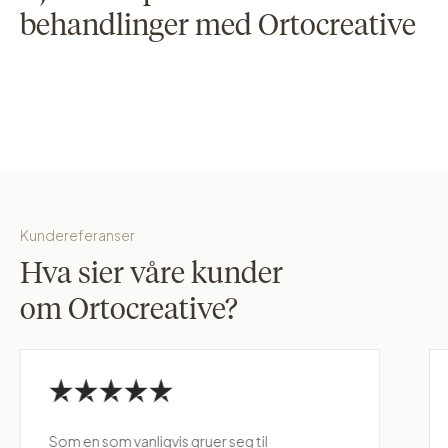
behandlinger med Ortocreative
Invisalign
Tannregulering
Behandling for barn
Les mer
Les mer
Les mer
Kundereferanser
Hva sier våre kunder
om Ortocreative?
Som en som vanligvis gruer seg til